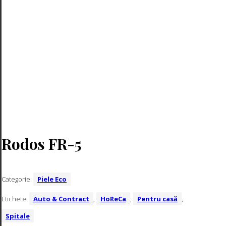
620 Castlerock
901 Black Ink
Rodos FR-5
Categorie:
Piele Eco
Etichete:
Auto & Contract
,
HoReCa
,
Pentru casă
,
Spitale