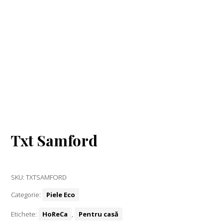
Txt
Txt
Txt
Txt
Samford
Samford
Samford
Samford
400
600
610
620
Txt
Samford
901
Txt Samford
SKU:
TXTSAMFORD
Categorie:
Piele Eco
Etichete:
HoReCa
,
Pentru casă